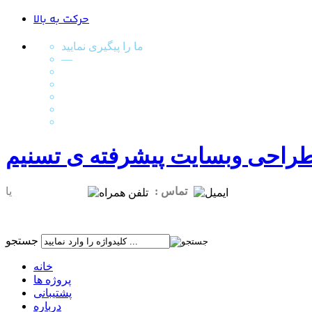
حرکت به بالا
ما را پیگیری نمایید
—
طراحی وبسایت پیشرفته ی تسنیم
info [a] people-
یا
تماس :
989177911416+
جستجو
خانه
پروژه ها
پشتیبانی
درباره