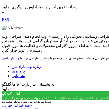
روزانه آخرین اخبار وب پارادایس را پیگیری نمایید
..
RSS
 طراحی وبسایت ، تحولاتی را در زمینه ی وب انجام دهند . طراحان وب
ولاتی بی عیب و نقص در اختیار مشتریان گرامی قرار دهند . همچنین
امید است تا به لطف پروردگار این محصولات و فعالیت ها مورد قبول
مشتریان عزیز قرار گیرد.
بستر طراحی وبسایت پیشرفته ی تسنیم محفوظ میباشد. طراحی توسط
وب پارادایس
درباره وب پارادایس
پروژه ها
پشتیبانی
به پشتیبانی نیاز دارید؟
با ما گفتگو
نمایید .
آغاز گفتگو
 اعضای تیم ما که در پایین آمده است کلیک نمایید تا گفتگو در
پیام رسان مورد نظر
عموماً تیم ظرف چند دقیقه پاسخگو خواهد بود.
سعید غفرانی جهرمی