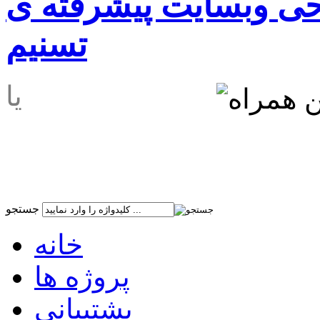
حی وبسایت پیشرفته ی
تسنیم
989177911416+
people-paradise.com
جستجو
خانه
پروژه ها
پشتیبانی