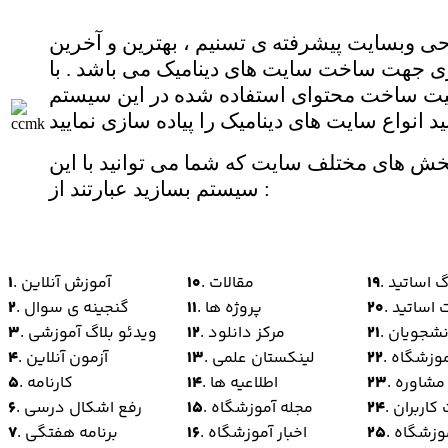
ی وبسایت پیشرفته ی تسنیم ، بهترین و آخرین
ی جهت ساخت سایت های دینامیک می باشد . با
کیت ساخت محتوای استفاده شده در این سیستم
بخش های مختلف سایت که شما می توانید با این
سیستم بسازید عبارتند از :
اگ اساتید
19
. مقالات
10
. آموزش آنلاین
1
ت اساتید
20
. پروژه ها
11
. گنجینه ی سوال
2
انشجویان
21
. مرکز دانلود
12
. ویدئو بلاگ آموزشی
3
آموزشگاه
22
. لینکستان علمی
13
. آزمون آنلاین
4
ز مشاوره
23
. اطلاعیه ها
14
. کارنامه
5
 کاربران
24
. مجله آموزشگاه
15
. رفع اشکال درسی
6
آموزشگاه
25
. اخبار آموزشگاه
16
. برنامه هفتگی
7