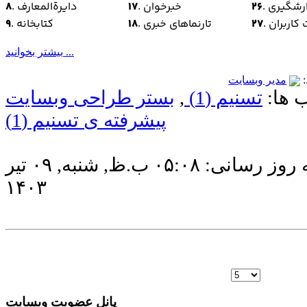
زارشگیری
26
. خبرخوان
17
. دایرةالمعارف
8
 کاربران
27
. تارنماهای خبری
18
. کتابخانه
9
بیشتر بخوانید ...
:
مدیر وبسایت
 ها:
تسنیم (1)
,
بستر طراحی وبسایت
پیشرفته ی تسنیم (1)
آخرین به روز رسانی: ۰۵:۰۸ ب.ظ, شنبه, ۰۹ تير
۱۴۰۳
پانل عضویت وبسایت