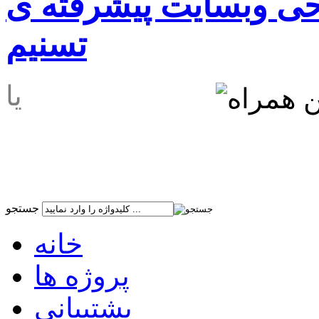
حی وبسایت پیشرفته ی
تسنیم
989177911416+
people-paradise.com
جستجو
خانه
پروژه ها
پشتیبانی